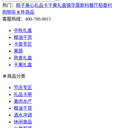
热门：
粽子
美心
礼品卡
干果礼盒
锦华
莫斯科餐厅
稻香村
购物车
0
件商品
客服热线：400-700-9815
中秋礼盒
粮油干货
卡类专区
果蔬
熟食礼盒
干果礼盒
✻
商品分类
节庆专区
礼品卡册
禽肉水产
粮油干货
酒水冲调
休闲食品