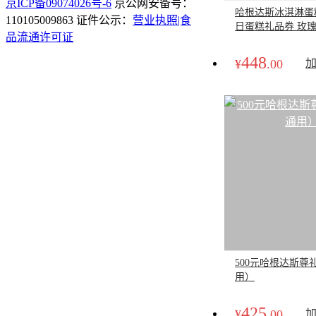
京ICP备09074026号-6
京公网安备号：
哈根达斯冰淇淋蛋
110105009863 证件公示：
营业执照|食
日蛋糕礼品券 玫瑰之
品流通许可证
（实体券）
448
¥
.00
500元哈根达斯尊
用）
425
¥
.00