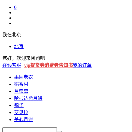
0
我在
北京
北京
您好
，
欢迎来
团购吧
！
在线客服
vip提货券
消费者告知书
我的订单
果园老农
稻香村
月盛斋
哈根达斯月饼
锦华
艾贝拉
美心月饼