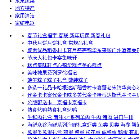
水果蔬菜
地方特产
家用清洁
家纺电器
春节礼盒
福字
春联
新年玩偶
新春礼包
中秋月饼
月饼礼盒
常规品礼盒
聚惠优品
稻香村
卡宴
月盛斋
锦华
东来顺
广州酒家
美
节庆大礼包
卡宴
集味轩
糕点
集味轩点心
锦华糕点
美心糕点
美味糖果
费列罗
徐福记
端午粽子
粽子礼盒
散装粽子
多选一礼品卡
哈根达斯
稻香村
卡宴
蟹老宋
锦华
美心
代金卡
卡宴代金卡
味多美代金卡
哈根达斯代金卡
金
公版配送卡—京福卡
京福卡
熟食烤鸭
熟食礼盒
烤鸭
生鲜肉礼盒
南纬37°系列
羊肉
牛肉
猪肉
进口牛排
海鲜
众谷海鲜系列
海鲜礼盒
虾类
鱼类
贝类
海参
蟹
禽蛋类
禽蛋礼盒
鸡蛋
鸭蛋
松花蛋
咸鸭蛋
鹅蛋
有