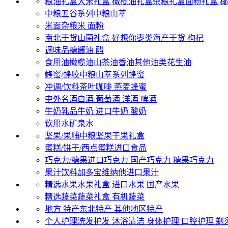
粮油礼盒
大米礼盒
橄榄油礼盒
杂粮礼盒
面粉礼盒
椰
中粮五谷系列
中粮山萃
米面杂粮
米
面粉
南北干货
山菌礼盒
好想你枣类
海产干货
枸杞
调味品
糖
酱油
醋
食用油
橄榄油
山茶油
香油
其他油类
花生油
蜂蜜/蜂胶
中粮山萃系列蜂蜜
冲调/饮料
茶叶
咖啡
燕麦
蜂蜜
中外名酒
白酒
葡萄酒
洋酒
啤酒
牛奶乳品
牛奶
进口牛奶
酸奶
饮用水
矿泉水
坚果/果脯
中粮坚果
干果礼盒
蛋糕/饼干/西点
蛋糕
进口食品
巧克力/糖果
进口巧克力
国产巧克力
糖果
巧克力
果汁饮料
加多宝
维纳他进口果汁
精选水果
水果礼盒
进口水果
国产水果
精选蔬菜
蔬菜礼盒
有机蔬菜
地方 特产
东北特产
其他地区特产
个人护理
洗发护发
沐浴清洁
身体护理
口腔护理
剃