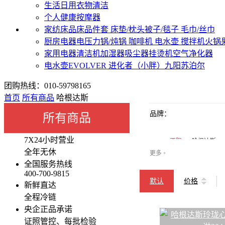
生活日用
衣物清洁
个人健康
按摩器
家纺床品
床品件套
床垫/枕头
被子/毯子
毛巾/丝巾
厨房电器
电压力锅/炖锅
咖啡机
电水壶
搅拌机
火锅
家用电器
清洁机
加湿器
吸尘器
挂烫机
空气净化器
电水壶
EVOLVER 进化者（小胖）
九阳
苏泊尔
团购热线：010-59798165
首页
所有商品
哈根达斯
品牌：
所有商品
7X24小时营业
不限
哈根达斯
全年无休
更多
❈
全国服务热线
400-700-9815
默认
价格
新鲜直达
全程冷链
央企正品承诺
证照管控、每批检验