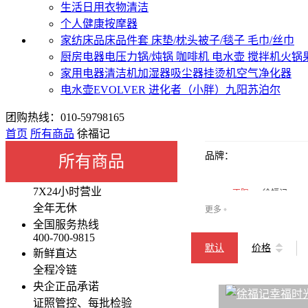
生活日用
衣物清洁
个人健康
按摩器
家纺床品
床品件套
床垫/枕头
被子/毯子
毛巾/丝巾
厨房电器
电压力锅/炖锅
咖啡机
电水壶
搅拌机
火锅
家用电器
清洁机
加湿器
吸尘器
挂烫机
空气净化器
电水壶
EVOLVER 进化者（小胖）
九阳
苏泊尔
团购热线：010-59798165
首页
所有商品
徐福记
品牌：
所有商品
7X24小时营业
不限
徐福记
全年无休
更多
❈
全国服务热线
400-700-9815
默认
价格
新鲜直达
全程冷链
央企正品承诺
证照管控、每批检验