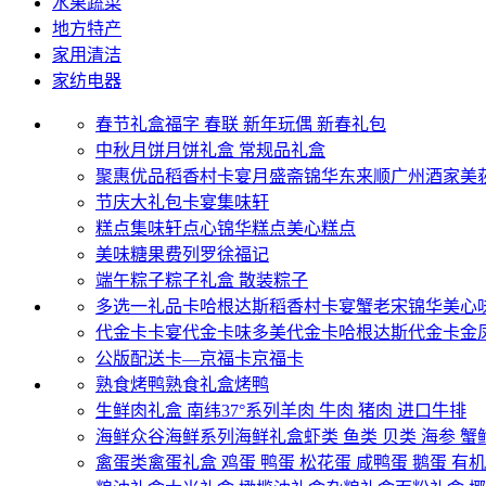
水果蔬菜
地方特产
家用清洁
家纺电器
春节礼盒
福字
春联
新年玩偶
新春礼包
中秋月饼
月饼礼盒
常规品礼盒
聚惠优品
稻香村
卡宴
月盛斋
锦华
东来顺
广州酒家
美
节庆大礼包
卡宴
集味轩
糕点
集味轩点心
锦华糕点
美心糕点
美味糖果
费列罗
徐福记
端午粽子
粽子礼盒
散装粽子
多选一礼品卡
哈根达斯
稻香村
卡宴
蟹老宋
锦华
美心
代金卡
卡宴代金卡
味多美代金卡
哈根达斯代金卡
金
公版配送卡—京福卡
京福卡
熟食烤鸭
熟食礼盒
烤鸭
生鲜肉礼盒
南纬37°系列
羊肉
牛肉
猪肉
进口牛排
海鲜
众谷海鲜系列
海鲜礼盒
虾类
鱼类
贝类
海参
蟹
禽蛋类
禽蛋礼盒
鸡蛋
鸭蛋
松花蛋
咸鸭蛋
鹅蛋
有