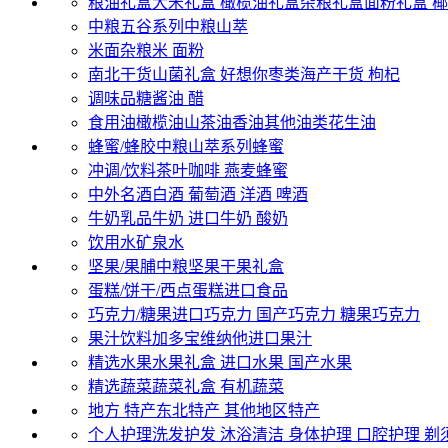
粮油礼盒
大米礼盒
橄榄油礼盒
杂粮礼盒
面粉礼盒
椰
中粮五谷系列
中粮山萃
米面杂粮
米
面粉
南北干货
山菌礼盒
好想你枣类
海产干货
枸杞
调味品
糖
酱油
醋
食用油
橄榄油
山茶油
香油
其他油类
花生油
蜂蜜/蜂胶
中粮山萃系列蜂蜜
冲调/饮料
茶叶
咖啡
燕麦
蜂蜜
中外名酒
白酒
葡萄酒
洋酒
啤酒
牛奶乳品
牛奶
进口牛奶
酸奶
饮用水
矿泉水
坚果/果脯
中粮坚果
干果礼盒
蛋糕/饼干/西点
蛋糕
进口食品
巧克力/糖果
进口巧克力
国产巧克力
糖果
巧克力
果汁饮料
加多宝
维纳他进口果汁
精选水果
水果礼盒
进口水果
国产水果
精选蔬菜
蔬菜礼盒
有机蔬菜
地方 特产
东北特产
其他地区特产
个人护理
洗发护发
沐浴清洁
身体护理
口腔护理
剃