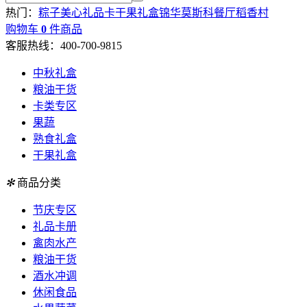
热门：
粽子
美心
礼品卡
干果礼盒
锦华
莫斯科餐厅
稻香村
购物车
0
件商品
客服热线：400-700-9815
中秋礼盒
粮油干货
卡类专区
果蔬
熟食礼盒
干果礼盒
✻
商品分类
节庆专区
礼品卡册
禽肉水产
粮油干货
酒水冲调
休闲食品