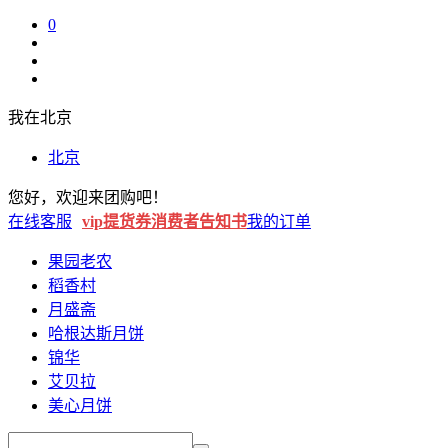
0
我在
北京
北京
您好
，
欢迎来
团购吧
！
在线客服
vip提货券
消费者告知书
我的订单
果园老农
稻香村
月盛斋
哈根达斯月饼
锦华
艾贝拉
美心月饼