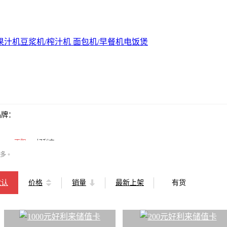
果汁机
豆浆机/榨汁机
面包机/早餐机
电饭煲
品牌：
不限
好利来
多
❈
默认
价格
销量
最新上架
有货