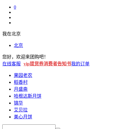
0
我在
北京
北京
您好
，
欢迎来
团购吧
！
在线客服
vip提货券
消费者告知书
我的订单
果园老农
稻香村
月盛斋
哈根达斯月饼
锦华
艾贝拉
美心月饼