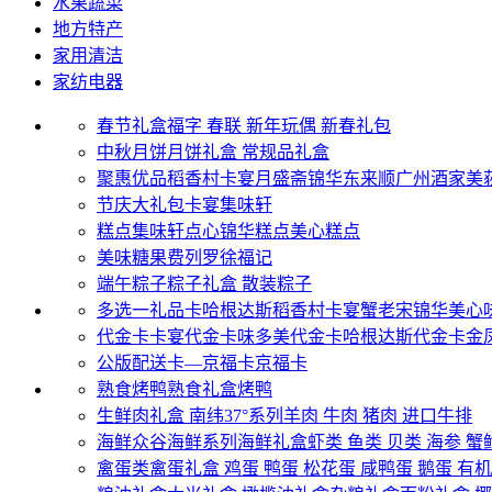
水果蔬菜
地方特产
家用清洁
家纺电器
春节礼盒
福字
春联
新年玩偶
新春礼包
中秋月饼
月饼礼盒
常规品礼盒
聚惠优品
稻香村
卡宴
月盛斋
锦华
东来顺
广州酒家
美
节庆大礼包
卡宴
集味轩
糕点
集味轩点心
锦华糕点
美心糕点
美味糖果
费列罗
徐福记
端午粽子
粽子礼盒
散装粽子
多选一礼品卡
哈根达斯
稻香村
卡宴
蟹老宋
锦华
美心
代金卡
卡宴代金卡
味多美代金卡
哈根达斯代金卡
金
公版配送卡—京福卡
京福卡
熟食烤鸭
熟食礼盒
烤鸭
生鲜肉礼盒
南纬37°系列
羊肉
牛肉
猪肉
进口牛排
海鲜
众谷海鲜系列
海鲜礼盒
虾类
鱼类
贝类
海参
蟹
禽蛋类
禽蛋礼盒
鸡蛋
鸭蛋
松花蛋
咸鸭蛋
鹅蛋
有