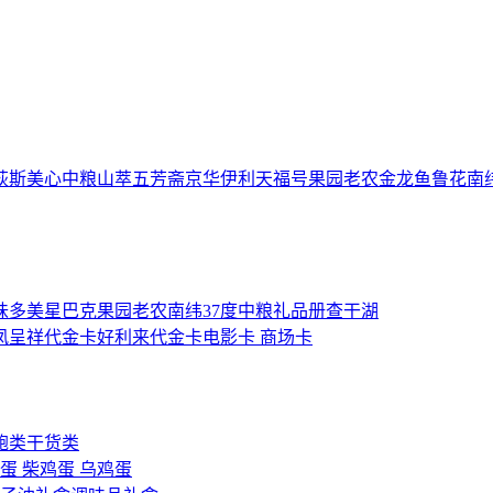
荻斯
美心
中粮山萃
五芳斋
京华
伊利
天福号
果园老农
金龙鱼
鲁花
南
味多美
星巴克
果园老农
南纬37度
中粮礼品册
查干湖
凤呈祥代金卡
好利来代金卡
电影卡
商场卡
鲍类
干货类
机蛋
柴鸡蛋
乌鸡蛋