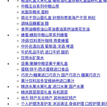
粮油礼盒
大米礼盒
橄榄油礼盒
杂粮礼盒
面粉礼盒
椰
中粮五谷系列
中粮山萃
米面杂粮
米
面粉
南北干货
山菌礼盒
好想你枣类
海产干货
枸杞
调味品
糖
酱油
醋
食用油
橄榄油
山茶油
香油
其他油类
花生油
蜂蜜/蜂胶
中粮山萃系列蜂蜜
冲调/饮料
茶叶
咖啡
燕麦
蜂蜜
中外名酒
白酒
葡萄酒
洋酒
啤酒
牛奶乳品
牛奶
进口牛奶
酸奶
饮用水
矿泉水
坚果/果脯
中粮坚果
干果礼盒
蛋糕/饼干/西点
蛋糕
进口食品
巧克力/糖果
进口巧克力
国产巧克力
糖果
巧克力
果汁饮料
加多宝
维纳他进口果汁
精选水果
水果礼盒
进口水果
国产水果
精选蔬菜
蔬菜礼盒
有机蔬菜
地方 特产
东北特产
其他地区特产
个人护理
洗发护发
沐浴清洁
身体护理
口腔护理
剃