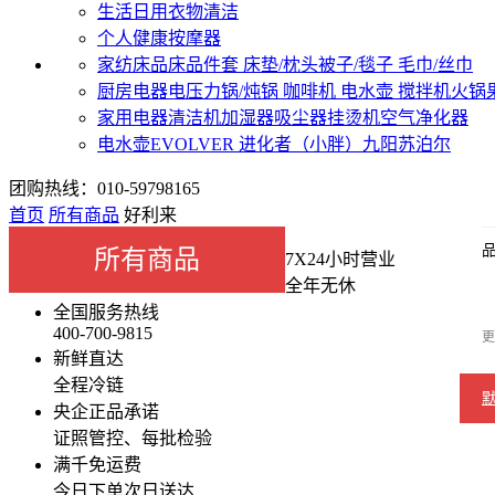
生活日用
衣物清洁
个人健康
按摩器
家纺床品
床品件套
床垫/枕头
被子/毯子
毛巾/丝巾
厨房电器
电压力锅/炖锅
咖啡机
电水壶
搅拌机
火锅
家用电器
清洁机
加湿器
吸尘器
挂烫机
空气净化器
电水壶
EVOLVER 进化者（小胖）
九阳
苏泊尔
团购热线：010-59798165
首页
所有商品
好利来
所有商品
7X24小时营业
全年无休
全国服务热线
400-700-9815
更
新鲜直达
全程冷链
央企正品承诺
证照管控、每批检验
满千免运费
今日下单次日送达