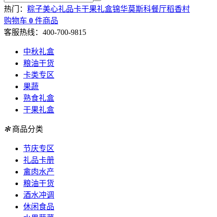
热门：
粽子
美心
礼品卡
干果礼盒
锦华
莫斯科餐厅
稻香村
购物车
0
件商品
客服热线：400-700-9815
中秋礼盒
粮油干货
卡类专区
果蔬
熟食礼盒
干果礼盒
✻
商品分类
节庆专区
礼品卡册
禽肉水产
粮油干货
酒水冲调
休闲食品