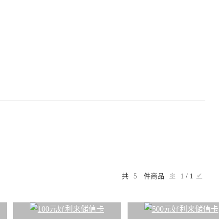
❇
✔
共
5
件商品
1 / 1